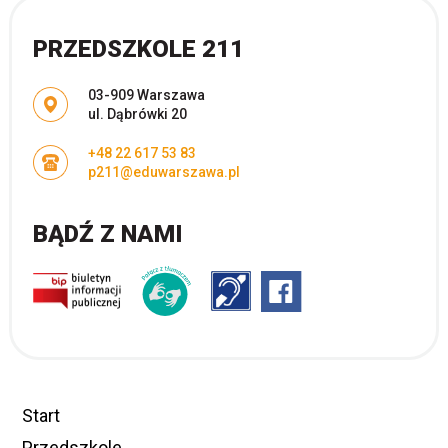
PRZEDSZKOLE 211
Adres pocztowy:
03-909 Warszawa
ul. Dąbrówki 20
+48 22 617 53 83
p211@eduwarszawa.pl
BĄDŹ Z NAMI
Start
Przedszkole