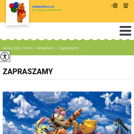
Jesteś tutaj:
Home
>
Aktualności
>
Zapraszamy ...
ZAPRASZAMY