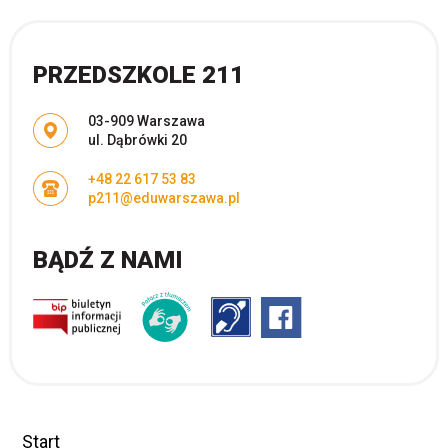
PRZEDSZKOLE 211
Adres pocztowy:
03-909 Warszawa
ul. Dąbrówki 20
+48 22 617 53 83
p211@eduwarszawa.pl
BĄDŹ Z NAMI
Start