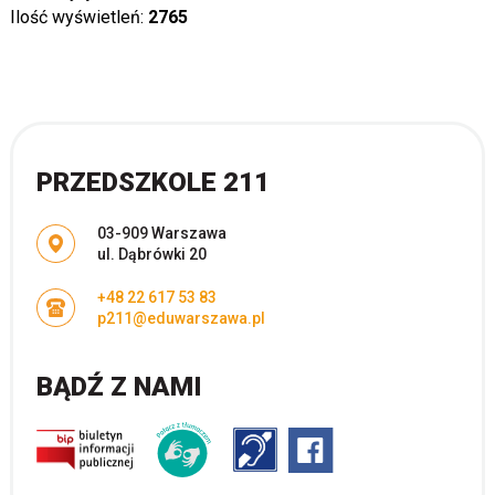
Ilość wyświetleń:
2765
PRZEDSZKOLE 211
Adres pocztowy:
03-909 Warszawa
ul. Dąbrówki 20
+48 22 617 53 83
p211@eduwarszawa.pl
BĄDŹ Z NAMI