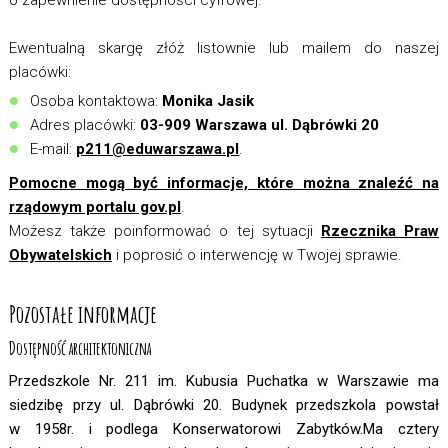
o zapewnienie dostępności cyfrowej.
Ewentualną skargę złóż listownie lub mailem do naszej
placówki:
Osoba kontaktowa:
Monika Jasik
Adres placówki:
03-909 Warszawa ul. Dąbrówki 20
E-mail:
p211@eduwarszawa.pl
.
Pomocne mogą być informacje, które można znaleźć na
rządowym portalu gov.pl
.
Możesz także poinformować o tej sytuacji
Rzecznika Praw
Obywatelskich
i poprosić o interwencję w Twojej sprawie.
Pozostałe informacje
Dostępność architektoniczna
Przedszkole Nr. 211 im. Kubusia Puchatka w Warszawie ma
siedzibę przy ul. Dąbrówki 20. Budynek przedszkola powstał
w 1958r. i podlega Konserwatorowi Zabytków.Ma cztery