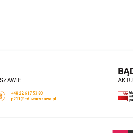
BĄ
RSZAWIE
AKTU
+48 22 617 53 83
p211@eduwarszawa.pl