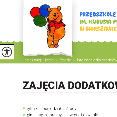
Jesteś tutaj:
Home
>
Rodzic
>
Informacje dla rodzicó
ZAJĘCIA DODATKO
rytmika - poniedziałki i środy
gimnastyka korekcyjna - wtorki i czwartki