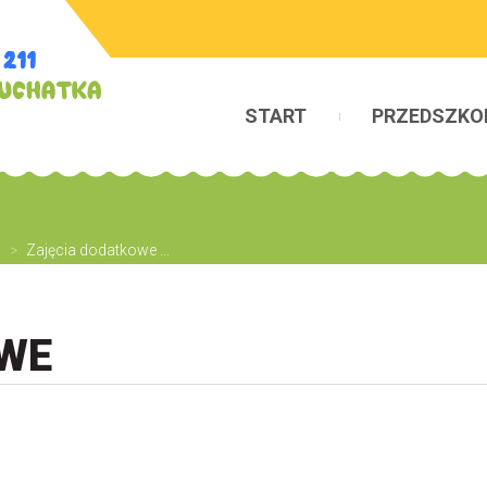
START
PRZEDSZKO
w
>
Zajęcia dodatkowe ...
WE