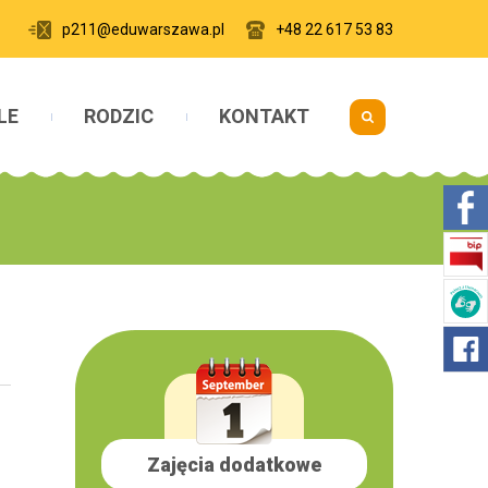
p211@eduwarszawa.pl
+48 22 617 53 83
LE
RODZIC
KONTAKT
Zajęcia dodatkowe