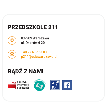
PRZEDSZKOLE 211
Adres pocztowy:
03-909 Warszawa
ul. Dąbrówki 20
+48 22 617 53 83
p211@eduwarszawa.pl
BĄDŹ Z NAMI