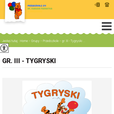
Jesteś tutaj:
Home
>
Grupy
>
Przedszkole
>
gr. III - Tygryski ...
GR. III - TYGRYSKI