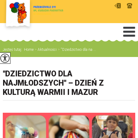
Jesteś tutaj:
Home
>
Aktualności
>
''Dziedzictwo dla na ...
''DZIEDZICTWO DLA
NAJMŁODSZYCH'' – DZIEŃ Z
KULTURĄ WARMII I MAZUR