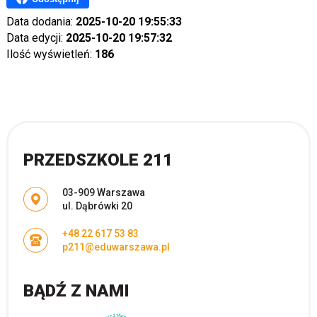
Data dodania:
2025-10-20 19:55:33
Data edycji:
2025-10-20 19:57:32
Ilość wyświetleń:
186
PRZEDSZKOLE 211
Adres pocztowy:
03-909 Warszawa
ul. Dąbrówki 20
+48 22 617 53 83
p211@eduwarszawa.pl
BĄDŹ Z NAMI